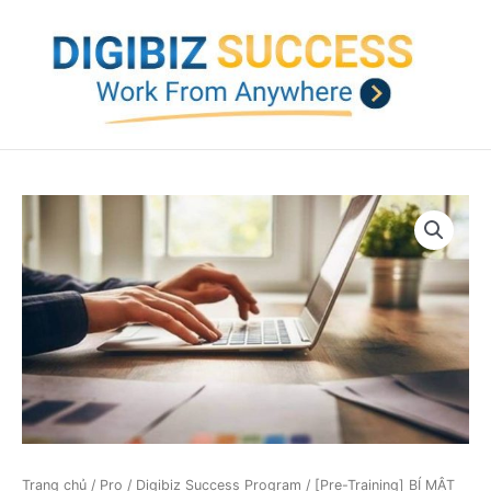
Nhảy
tới
nội
dung
[Pre-
Training]
BÍ
MẬT
BÁN
HÀNG
THÀNH
CÔNG
LUÔN
LUÔN
ĐÚNG
số
Trang chủ
/
Pro
/
Digibiz Success Program
/ [Pre-Training] BÍ MẬT