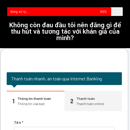
đang xử lý...
90%
Không còn đau đầu tôi nên đăng gì để
thu hút và tương tác với khán giả của
mình?
Thanh toán nhanh, an toàn qua Internet Banking
Thông tin thanh toán
Thanh toán
1
2
Thông tin của bạn
Thanh toán online
Tên
*