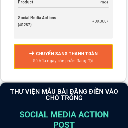
Price
Product
Social Media Actions
408.000
₫
(#1257)
CHUYỂN SANG THANH TOÁN
Sở hữu ngay sản phẩm đang đặt
THƯ VIỆN MẪU BÀI ĐĂNG ĐIỀN VÀO
CHỖ TRỐNG
SOCIAL MEDIA ACTION
POST