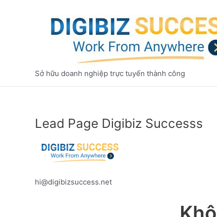
Nhảy
tới
nội
dung
Sở hữu doanh nghiệp trực tuyến thành công
Lead Page Digibiz Successs
hi@digibizsuccess.net
Khô